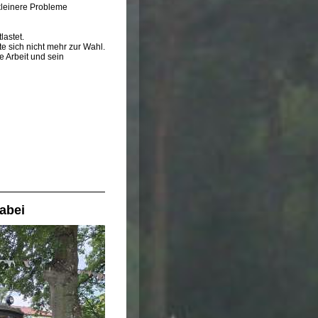
kleinere Probleme
lastet.
te sich nicht mehr zur Wahl.
e Arbeit und sein
dabei