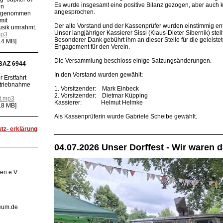
Es wurde insgesamt eine positive Bilanz gezogen, aber auch 
en
angesprochen.
ufgenommen
mit
Der alte Vorstand und der Kassenprüfer wurden einstimmig ent
usik umrahmt.
Unser langjähriger Kassierer Sissi (Klaus-Dieter Sibernik) stell
mp3
Besonderer Dank gebührt ihm an dieser Stelle für die geleistet
.4 MB]
Engagement für den Verein.
Die Versammlung beschloss einige Satzungsänderungen.
 BAZ 6944
In den Vorstand wurden gewählt:
 Erstfahrt
etriebnahme
1. Vorsitzender: Mark Einbeck
2. Vorsitzender: Dietmar Küpping
t.mp3
Kassierer: Helmut Helmke
.8 MB]
Als Kassenprüferin wurde Gabriele Scheibe gewählt.
tz- erklärung
04.07.2026 Unser Dorffest - Wir waren 
en e.V.
eum.de