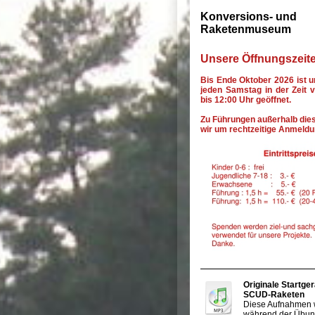
Konversions- und
Raketenmuseum
Unsere Öffnungszeit
Bis Ende Oktober 2026 ist
jeden Samstag in der Zeit 
bis 12:00 Uhr geöffnet.
Zu Führungen außerhalb diese
wir um rechtzeitige Anmeldu
Originale Startge
SCUD-Raketen
Diese Aufnahmen
während der Übung