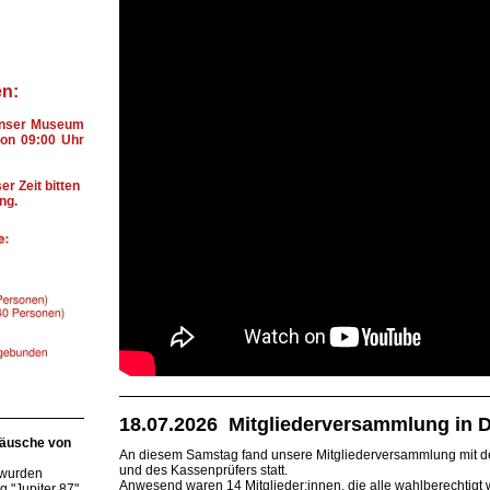
en:
 unser Museum
von 09:00 Uhr
r Zeit bitten
ng.
18.07.2026 Mitgliederversammlung in
räusche von
An diesem Samstag fand unsere Mitgliederversammlung mit d
und des Kassenprüfers statt.
 wurden
Anwesend waren 14 Mitglieder:innen, die alle wahlberechtigt 
 "Jupiter 87"