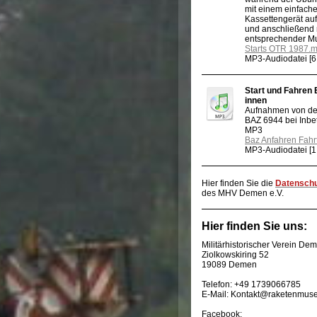
mit einem einfach
Kassettengerät a
und anschließend 
entsprechender M
Starts OTR 1987.
MP3-Audiodatei [6
Start und Fahren
innen
Aufnahmen von der
BAZ 6944 bei Inb
MP3
Baz Anfahren Fahr
MP3-Audiodatei [1
Hier finden Sie die
Datenschu
des MHV Demen e.V.
Hier finden Sie uns:
Militärhistorischer Verein Dem
Ziolkowskiring 52
19089 Demen
Telefon: +49 1739066785
E-Mail: Kontakt@raketenmus
Facebook: